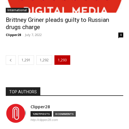
International
Brittney Griner pleads guilty to Russian
drugs charge
Clipper28
-
July 7, 2022
0
1,291
1,292
1,293
TOP AUTHORS
Clipper28
12927 POSTS
0 COMMENTS
http://clipper28.com