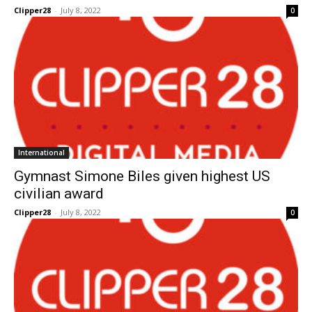
Clipper28
-
July 8, 2022
0
International
Gymnast Simone Biles given highest US
civilian award
Clipper28
-
July 8, 2022
0