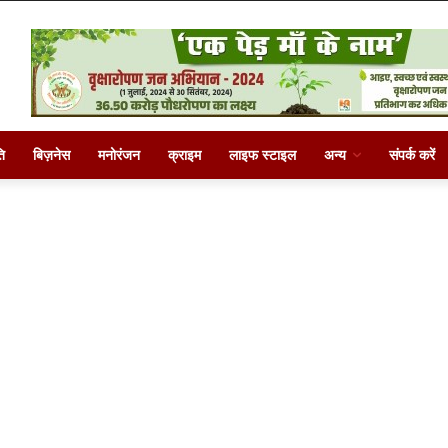
ि
बिज़नेस
मनोरंजन
क्राइम
लाइफ स्टाइल
अन्य
संपर्क करें