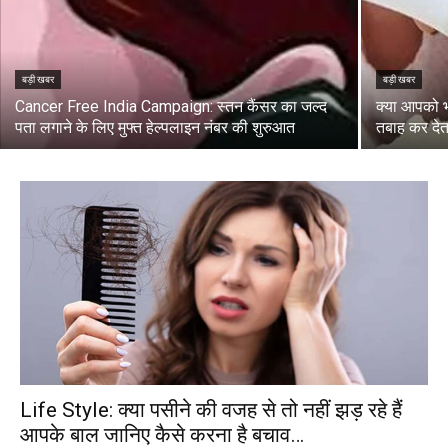
बड़ी खबर
बड़ी खबर
Cancer Free India Campaign: स्तन कैंसर का जल्द
क्या आपको भ
पता लगाने के लिए मुफ्त हेल्पलाइन नंबर की शुरुआत
तबाह कर देत
Life Style: क्या पसीने की वजह से तो नहीं झड़ रहे हैं
आपके बाल जानिए कैसे करना है बचाव…