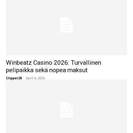
Winbeatz Casino 2026: Turvallinen
pelipaikka sekä nopea maksut
Clipper28
-
April 6, 2026