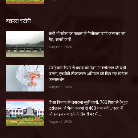
वाइरल स्टोरी
कभी भी खोला जा सकता है मिनीमाता बांगो जलाशय का
गेट, अलर्ट जारी
August 8, 2026
सर्वाइकल कैंसर से बचाव की दिशा में छत्तीसगढ़ की बड़ी
छलांग, एचपीवी टीकाकरण अभियान को मिल रहा व्यापक
जनसमर्थन
August 8, 2026
शिक्षा विभाग की तबादला सूची जारी, 700 शिक्षको के हुए
ट्रांसफर, विभिन्न कारणों से 400 नाम रुके…चरण में
ऑनलाइन तबादले की तैयारी पर भी...
August 8, 2026