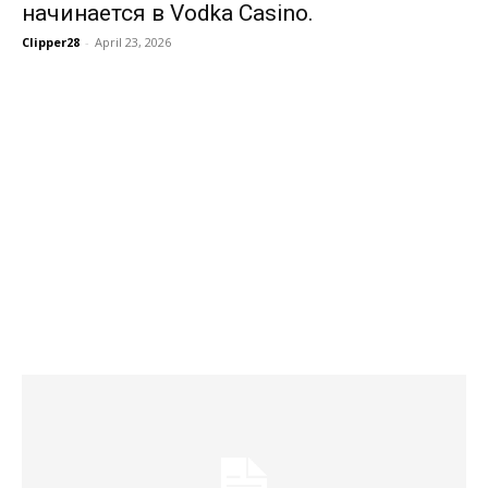
начинается в Vodka Casino.
Clipper28
-
April 23, 2026