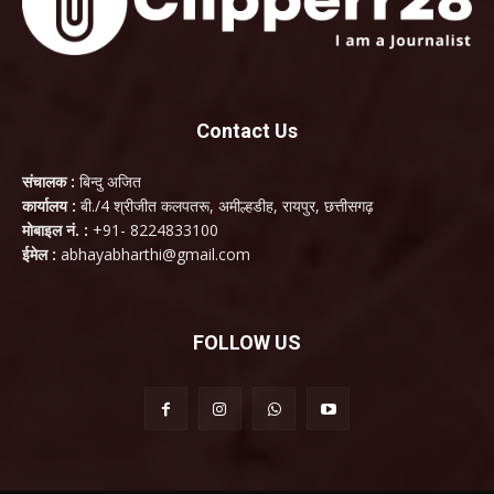
Contact Us
संचालक :
बिन्दु अजित
कार्यालय :
बी./4 श्रीजीत कलपतरू, अमील्हडीह, रायपुर, छत्तीसगढ़
मोबाइल नं. :
+91- 8224833100
ईमेल :
abhayabharthi@gmail.com
FOLLOW US