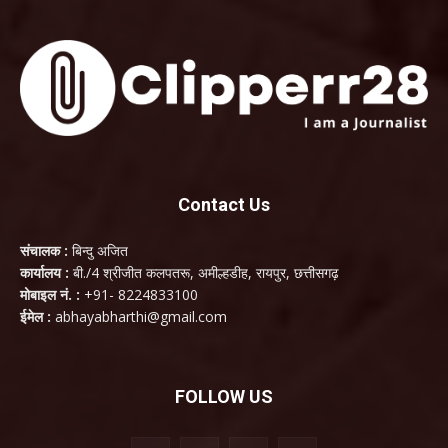
Contact Us
संचालक :
बिन्दु अजित
कार्यालय :
बी./4 श्रीजीत कलपतरू, अमील्हडीह, रायपुर, छत्तीसगढ़
मोबाइल नं. :
+91- 8224833100
ईमेल :
abhayabharthi@gmail.com
FOLLOW US