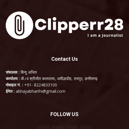
Contact Us
संचालक :
बिन्दु अजित
कार्यालय :
बी./4 श्रीजीत कलपतरू, अमील्हडीह, रायपुर, छत्तीसगढ़
मोबाइल नं. :
+91- 8224833100
ईमेल :
abhayabharthi@gmail.com
FOLLOW US