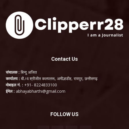
Contact Us
संचालक :
बिन्दु अजित
कार्यालय :
बी./4 श्रीजीत कलपतरू, अमील्हडीह, रायपुर, छत्तीसगढ़
मोबाइल नं. :
+91- 8224833100
ईमेल :
abhayabharthi@gmail.com
FOLLOW US