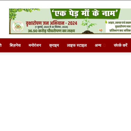
ि
बिज़नेस
मनोरंजन
क्राइम
लाइफ स्टाइल
अन्य
संपर्क करें