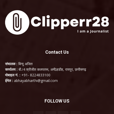
Contact Us
संचालक :
बिन्दु अजित
कार्यालय :
बी./4 श्रीजीत कलपतरू, अमील्हडीह, रायपुर, छत्तीसगढ़
मोबाइल नं. :
+91- 8224833100
ईमेल :
abhayabharthi@gmail.com
FOLLOW US