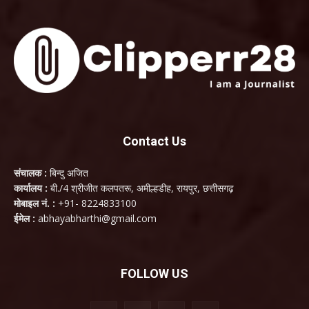
Contact Us
संचालक :
बिन्दु अजित
कार्यालय :
बी./4 श्रीजीत कलपतरू, अमील्हडीह, रायपुर, छत्तीसगढ़
मोबाइल नं. :
+91- 8224833100
ईमेल :
abhayabharthi@gmail.com
FOLLOW US