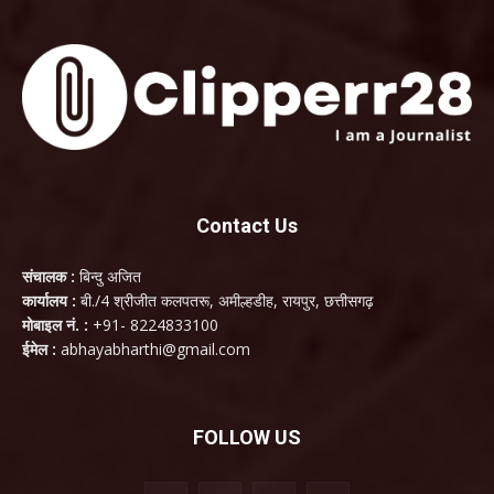
Contact Us
संचालक :
बिन्दु अजित
कार्यालय :
बी./4 श्रीजीत कलपतरू, अमील्हडीह, रायपुर, छत्तीसगढ़
मोबाइल नं. :
+91- 8224833100
ईमेल :
abhayabharthi@gmail.com
FOLLOW US