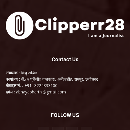
Contact Us
संचालक :
बिन्दु अजित
कार्यालय :
बी./4 श्रीजीत कलपतरू, अमील्हडीह, रायपुर, छत्तीसगढ़
मोबाइल नं. :
+91- 8224833100
ईमेल :
abhayabharthi@gmail.com
FOLLOW US