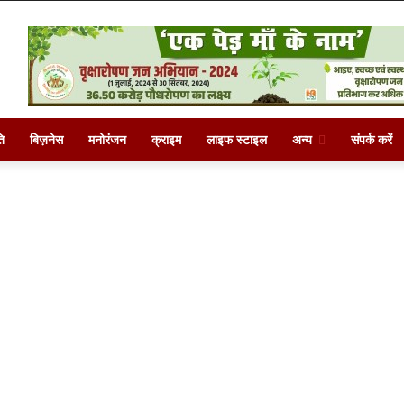
ि
बिज़नेस
मनोरंजन
क्राइम
लाइफ स्टाइल
अन्य
संपर्क करें