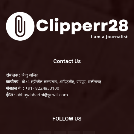
Contact Us
संचालक :
बिन्दु अजित
कार्यालय :
बी./4 श्रीजीत कलपतरू, अमील्हडीह, रायपुर, छत्तीसगढ़
मोबाइल नं. :
+91- 8224833100
ईमेल :
abhayabharthi@gmail.com
FOLLOW US