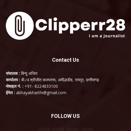
Contact Us
संचालक :
बिन्दु अजित
कार्यालय :
बी./4 श्रीजीत कलपतरू, अमील्हडीह, रायपुर, छत्तीसगढ़
मोबाइल नं. :
+91- 8224833100
ईमेल :
abhayabharthi@gmail.com
FOLLOW US