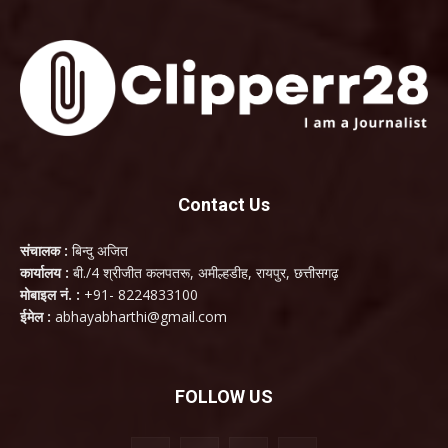
Contact Us
संचालक :
बिन्दु अजित
कार्यालय :
बी./4 श्रीजीत कलपतरू, अमील्हडीह, रायपुर, छत्तीसगढ़
मोबाइल नं. :
+91- 8224833100
ईमेल :
abhayabharthi@gmail.com
FOLLOW US