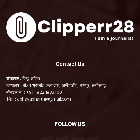
Contact Us
संचालक :
बिन्दु अजित
कार्यालय :
बी./4 श्रीजीत कलपतरू, अमील्हडीह, रायपुर, छत्तीसगढ़
मोबाइल नं. :
+91- 8224833100
ईमेल :
abhayabharthi@gmail.com
FOLLOW US