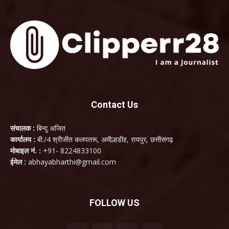
Contact Us
संचालक :
बिन्दु अजित
कार्यालय :
बी./4 श्रीजीत कलपतरू, अमील्हडीह, रायपुर, छत्तीसगढ़
मोबाइल नं. :
+91- 8224833100
ईमेल :
abhayabharthi@gmail.com
FOLLOW US