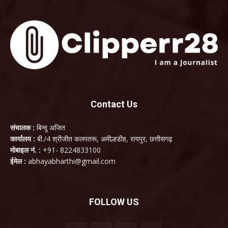
Contact Us
संचालक :
बिन्दु अजित
कार्यालय :
बी./4 श्रीजीत कलपतरू, अमील्हडीह, रायपुर, छत्तीसगढ़
मोबाइल नं. :
+91- 8224833100
ईमेल :
abhayabharthi@gmail.com
FOLLOW US