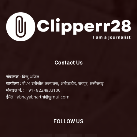
Contact Us
संचालक :
बिन्दु अजित
कार्यालय :
बी./4 श्रीजीत कलपतरू, अमील्हडीह, रायपुर, छत्तीसगढ़
मोबाइल नं. :
+91- 8224833100
ईमेल :
abhayabharthi@gmail.com
FOLLOW US