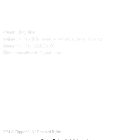
Contact Us
संचालक :
बिन्दु अजित
कार्यालय :
बी./4 श्रीजीत कलपतरू, अमील्हडीह, रायपुर, छत्तीसगढ़
मोबाइल नं. :
+91- 8224833100
ईमेल :
abhayabharthi@gmail.com
FOLLOW US
2024 © Clipper28 | All Reserved Rights