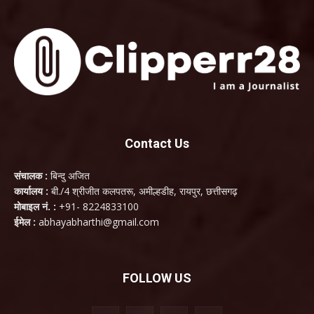
Contact Us
संचालक :
बिन्दु अजित
कार्यालय :
बी./4 श्रीजीत कलपतरू, अमील्हडीह, रायपुर, छत्तीसगढ़
मोबाइल नं. :
+91- 8224833100
ईमेल :
abhayabharthi@gmail.com
FOLLOW US