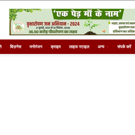
ि
बिज़नेस
मनोरंजन
क्राइम
लाइफ स्टाइल
अन्य
संपर्क करें