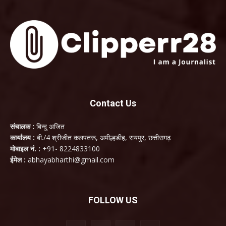
Contact Us
संचालक :
बिन्दु अजित
कार्यालय :
बी./4 श्रीजीत कलपतरू, अमील्हडीह, रायपुर, छत्तीसगढ़
मोबाइल नं. :
+91- 8224833100
ईमेल :
abhayabharthi@gmail.com
FOLLOW US