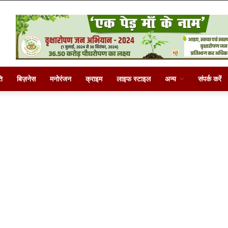
ि
बिज़नेस
मनोरंजन
क्राइम
लाइफ स्टाइल
अन्य
संपर्क करें