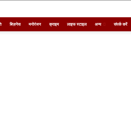
ि
बिज़नेस
मनोरंजन
क्राइम
लाइफ स्टाइल
अन्य
संपर्क करें