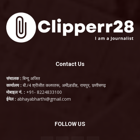
Contact Us
संचालक :
बिन्दु अजित
कार्यालय :
बी./4 श्रीजीत कलपतरू, अमील्हडीह, रायपुर, छत्तीसगढ़
मोबाइल नं. :
+91- 8224833100
ईमेल :
abhayabharthi@gmail.com
FOLLOW US