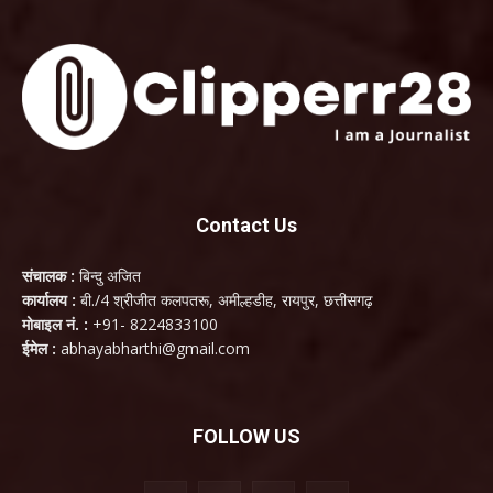
Contact Us
संचालक :
बिन्दु अजित
कार्यालय :
बी./4 श्रीजीत कलपतरू, अमील्हडीह, रायपुर, छत्तीसगढ़
मोबाइल नं. :
+91- 8224833100
ईमेल :
abhayabharthi@gmail.com
FOLLOW US