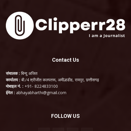
Contact Us
संचालक :
बिन्दु अजित
कार्यालय :
बी./4 श्रीजीत कलपतरू, अमील्हडीह, रायपुर, छत्तीसगढ़
मोबाइल नं. :
+91- 8224833100
ईमेल :
abhayabharthi@gmail.com
FOLLOW US