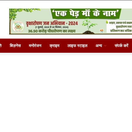
ि
बिज़नेस
मनोरंजन
क्राइम
लाइफ स्टाइल
अन्य
संपर्क करें