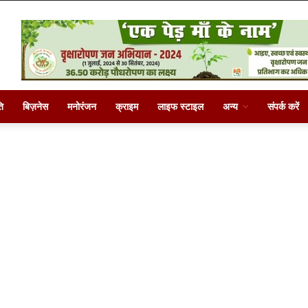
ि
बिज़नेस
मनोरंजन
क्राइम
लाइफ स्टाइल
अन्य
संपर्क करें