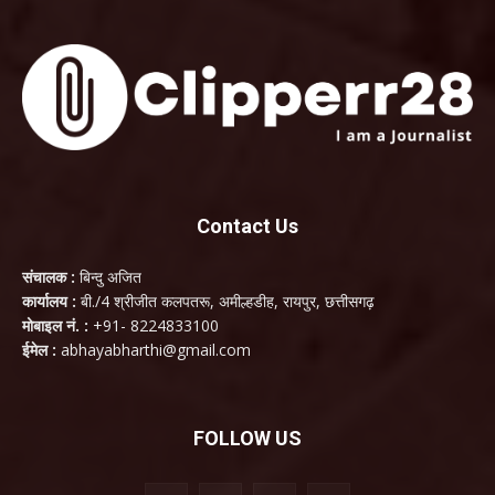
Contact Us
संचालक :
बिन्दु अजित
कार्यालय :
बी./4 श्रीजीत कलपतरू, अमील्हडीह, रायपुर, छत्तीसगढ़
मोबाइल नं. :
+91- 8224833100
ईमेल :
abhayabharthi@gmail.com
FOLLOW US