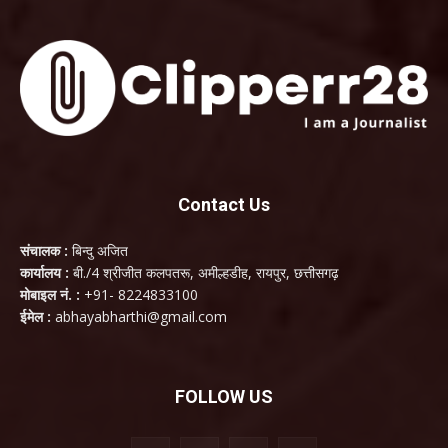
Contact Us
संचालक :
बिन्दु अजित
कार्यालय :
बी./4 श्रीजीत कलपतरू, अमील्हडीह, रायपुर, छत्तीसगढ़
मोबाइल नं. :
+91- 8224833100
ईमेल :
abhayabharthi@gmail.com
FOLLOW US