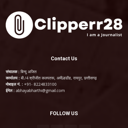
Contact Us
संचालक :
बिन्दु अजित
कार्यालय :
बी./4 श्रीजीत कलपतरू, अमील्हडीह, रायपुर, छत्तीसगढ़
मोबाइल नं. :
+91- 8224833100
ईमेल :
abhayabharthi@gmail.com
FOLLOW US