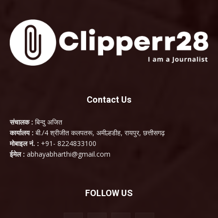
Contact Us
संचालक :
बिन्दु अजित
कार्यालय :
बी./4 श्रीजीत कलपतरू, अमील्हडीह, रायपुर, छत्तीसगढ़
मोबाइल नं. :
+91- 8224833100
ईमेल :
abhayabharthi@gmail.com
FOLLOW US