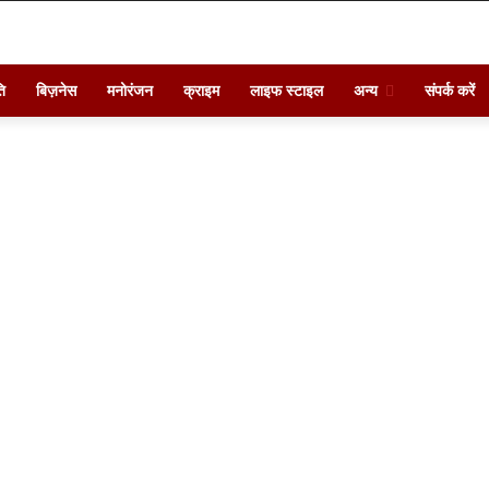
ि
बिज़नेस
मनोरंजन
क्राइम
लाइफ स्टाइल
अन्य
संपर्क करें