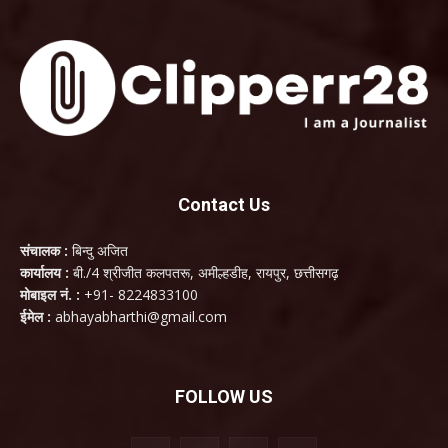
Contact Us
संचालक :
बिन्दु अजित
कार्यालय :
बी./4 श्रीजीत कलपतरू, अमील्हडीह, रायपुर, छत्तीसगढ़
मोबाइल नं. :
+91- 8224833100
ईमेल :
abhayabharthi@gmail.com
FOLLOW US