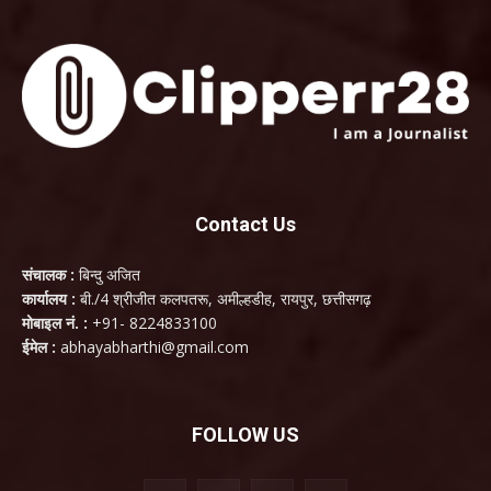
Contact Us
संचालक :
बिन्दु अजित
कार्यालय :
बी./4 श्रीजीत कलपतरू, अमील्हडीह, रायपुर, छत्तीसगढ़
मोबाइल नं. :
+91- 8224833100
ईमेल :
abhayabharthi@gmail.com
FOLLOW US