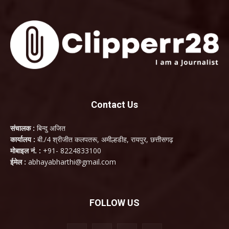
Contact Us
संचालक :
बिन्दु अजित
कार्यालय :
बी./4 श्रीजीत कलपतरू, अमील्हडीह, रायपुर, छत्तीसगढ़
मोबाइल नं. :
+91- 8224833100
ईमेल :
abhayabharthi@gmail.com
FOLLOW US