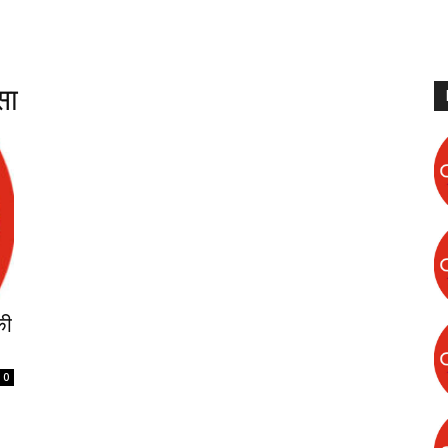
सा
की
0