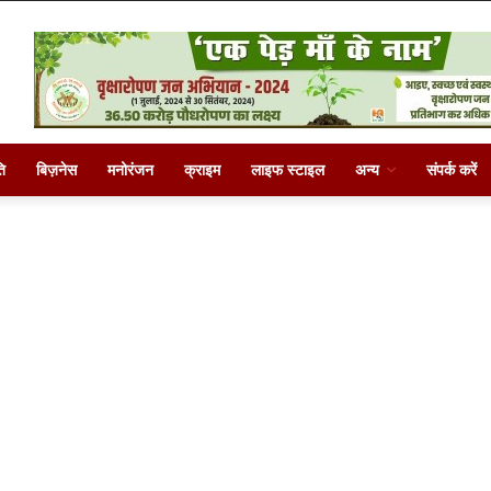
ि
बिज़नेस
मनोरंजन
क्राइम
लाइफ स्टाइल
अन्य
संपर्क करें