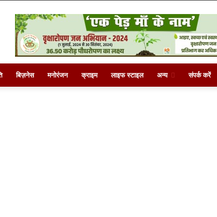
ि
बिज़नेस
मनोरंजन
क्राइम
लाइफ स्टाइल
अन्य
संपर्क करें