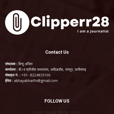
Contact Us
संचालक :
बिन्दु अजित
कार्यालय :
बी./4 श्रीजीत कलपतरू, अमील्हडीह, रायपुर, छत्तीसगढ़
मोबाइल नं. :
+91- 8224833100
ईमेल :
abhayabharthi@gmail.com
FOLLOW US