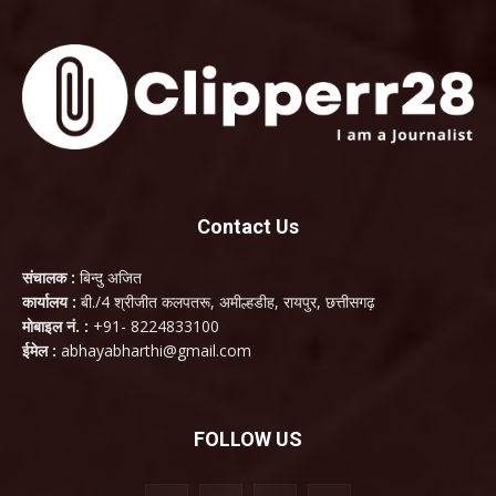
Contact Us
संचालक :
बिन्दु अजित
कार्यालय :
बी./4 श्रीजीत कलपतरू, अमील्हडीह, रायपुर, छत्तीसगढ़
मोबाइल नं. :
+91- 8224833100
ईमेल :
abhayabharthi@gmail.com
FOLLOW US