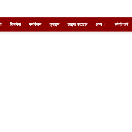
ि
बिज़नेस
मनोरंजन
क्राइम
लाइफ स्टाइल
अन्य
संपर्क करें