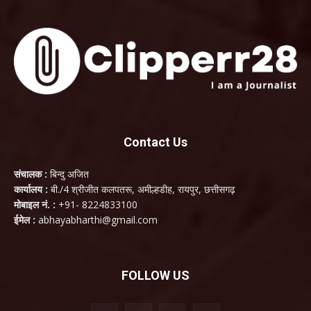
Contact Us
संचालक :
बिन्दु अजित
कार्यालय :
बी./4 श्रीजीत कलपतरू, अमील्हडीह, रायपुर, छत्तीसगढ़
मोबाइल नं. :
+91- 8224833100
ईमेल :
abhayabharthi@gmail.com
FOLLOW US