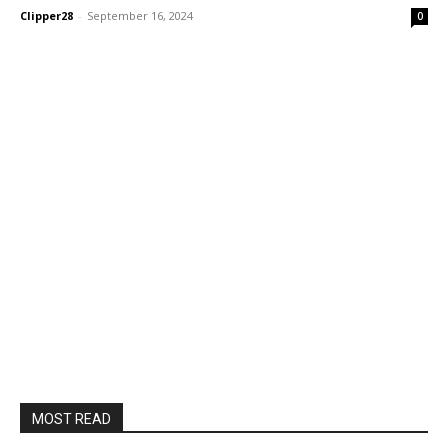
Clipper28
-
September 16, 2024
0
MOST READ