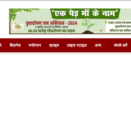
ि
बिज़नेस
मनोरंजन
क्राइम
लाइफ स्टाइल
अन्य
संपर्क करें