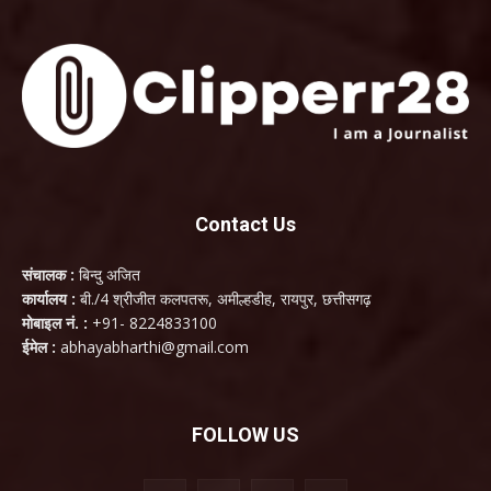
Contact Us
संचालक :
बिन्दु अजित
कार्यालय :
बी./4 श्रीजीत कलपतरू, अमील्हडीह, रायपुर, छत्तीसगढ़
मोबाइल नं. :
+91- 8224833100
ईमेल :
abhayabharthi@gmail.com
FOLLOW US