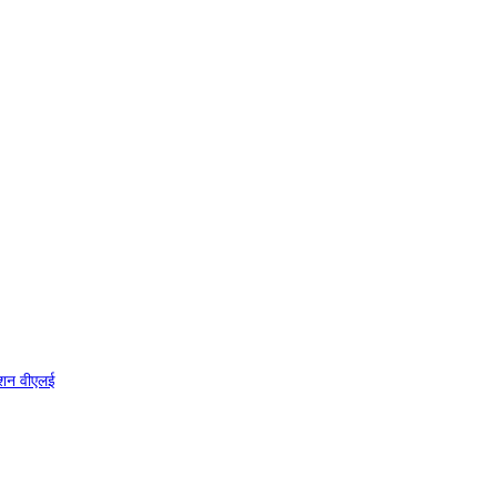
ैक्शन वीएलई