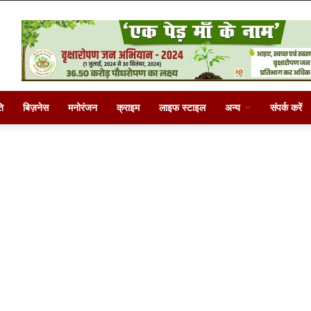
ि
बिज़नेस
मनोरंजन
क्राइम
लाइफ स्टाइल
अन्य
संपर्क करें